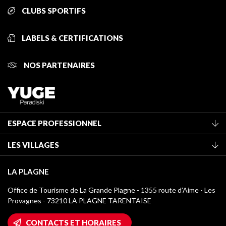
CLUBS SPORTIFS
LABELS & CERTIFICATIONS
NOS PARTENAIRES
ESPACE PROFESSIONNEL
Adhérer à l'office de tourisme
LES VILLAGES
Classement des meublés
La Plagne Vallée
Taxe de séjour
LA PLAGNE
Montchavin - Les Coches
Médiathèque
Office de Tourisme de La Grande Plagne - 1355 route d’Aime - Les
Champagny-en-Vanoise
Provagnes - 73210 LA PLAGNE TARENTAISE
Logos La Plagne
Montalbert
Accès Wifi
CONTACTS ET HORAIRES
Plagne 1800