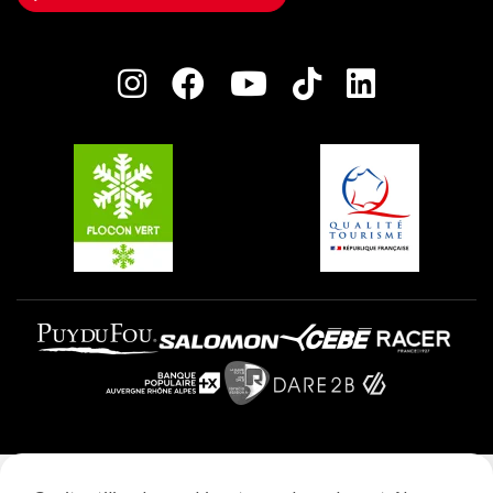
Maison des Propriétaires
Plagne Bellecôte
Salle de presse
Plagne Centre
Charte des Acteurs Engagés
Plagne Soleil
Groupes et séminaires
Belle Plagne
Plagne Villages
Plagne Aime 2000
Mentions légales