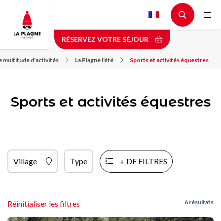
Aller
au
contenu
RÉSERVEZ VOTRE SÉJOUR
principal
 multitude d'activités
La Plagne l'été
Sports et activités équestres
Sports et activités équestres
Village
Type
+ DE FILTRES
6 résultats
Réinitialiser les filtres