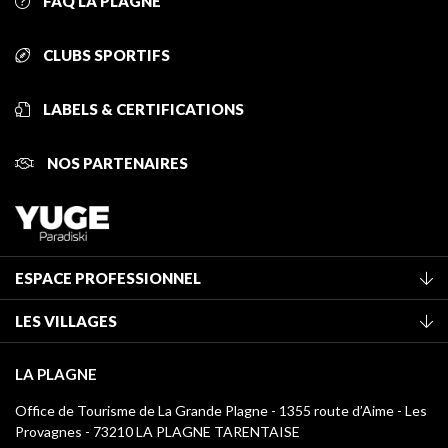
FAQ LA PLAGNE
CLUBS SPORTIFS
LABELS & CERTIFICATIONS
NOS PARTENAIRES
ESPACE PROFESSIONNEL
Adhérer à l'office de tourisme
LES VILLAGES
Classement des meublés
La Plagne Vallée
Taxe de séjour
LA PLAGNE
Montchavin - Les Coches
Médiathèque
Office de Tourisme de La Grande Plagne - 1355 route d’Aime - Les
Champagny-en-Vanoise
Provagnes - 73210 LA PLAGNE TARENTAISE
Logos La Plagne
Montalbert