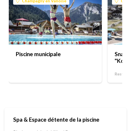
Champagny en Vanoise
Cham
Piscine municipale
Snack 
"Kokél
Restaur
Spa & Espace détente de la piscine