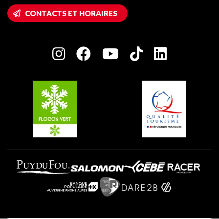
Accès Wifi
CONTACTS ET HORAIRES
Plagne 1800
Maison des Propriétaires
Plagne Bellecôte
Salle de presse
Plagne Centre
Charte des Acteurs Engagés
Plagne Soleil
Groupes et séminaires
Belle Plagne
Plagne Villages
Plagne Aime 2000