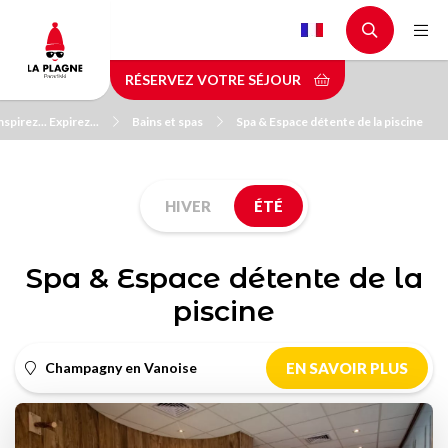
Aller
au
contenu
RÉSERVEZ VOTRE SÉJOUR
principal
nspirez... Expirez...
Bains et spas
Spa & Espace détente de la piscine
HIVER
ÉTÉ
Spa & Espace détente de la
piscine
Champagny en Vanoise
EN SAVOIR PLUS