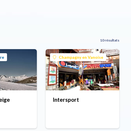
10 résultats
re
Champagny en Vanoise
eige
Intersport