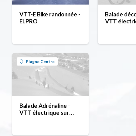
VTT-E Bike randonnée -
Balade déco
ELPRO
VTT électri
neige - Para
Plagne Centre
Balade Adrénaline -
VTT électrique sur
neige - Paradibike