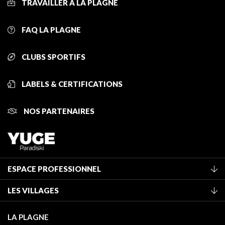
TRAVAILLER À LA PLAGNE
FAQ LA PLAGNE
CLUBS SPORTIFS
LABELS & CERTIFICATIONS
NOS PARTENAIRES
ESPACE PROFESSIONNEL
Adhérer à l'office de tourisme
LES VILLAGES
Classement des meublés
La Plagne Vallée
Taxe de séjour
LA PLAGNE
Champagny-en-Vanoise