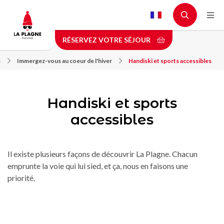
Aller
au
contenu
RÉSERVEZ VOTRE SÉJOUR
principal
s
Immergez-vous au coeur de l'hiver
Handiski et sports accessibles
Handiski et sports
accessibles
Il existe plusieurs façons de découvrir La Plagne. Chacun
emprunte la voie qui lui sied, et ça, nous en faisons une
priorité.