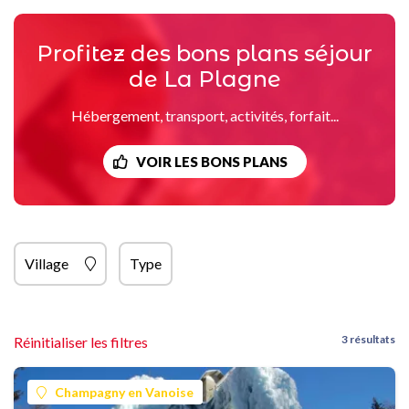
Profitez des bons plans séjour
de La Plagne
Hébergement, transport, activités, forfait...
VOIR LES BONS PLANS
Village
Type
3 résultats
Réinitialiser les filtres
Champagny en Vanoise