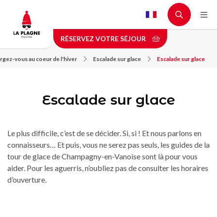
Aller
au
contenu
RÉSERVEZ VOTRE SÉJOUR
principal
gez-vous au coeur de l'hiver
Escalade sur glace
Escalade sur glace
Escalade sur glace
Le plus difficile, c’est de se décider. Si, si ! Et nous parlons en
connaisseurs… Et puis, vous ne serez pas seuls, les guides de la
tour de glace de Champagny-en-Vanoise sont là pour vous
aider. Pour les aguerris, n’oubliez pas de consulter les horaires
d’ouverture.