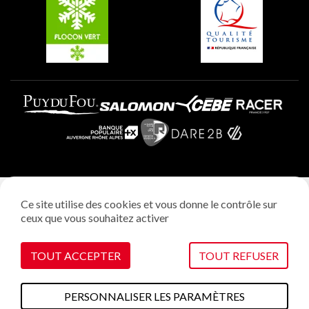
Plagne Aime 2000
Mentions légales
Ce site utilise des cookies et vous donne le contrôle sur
Politique vie privée
ceux que vous souhaitez activer
Réalisation: StudioJuillet
Gestion des cookies
TOUT ACCEPTER
TOUT REFUSER
VOIR SUR LA CARTE
PERSONNALISER LES PARAMÈTRES