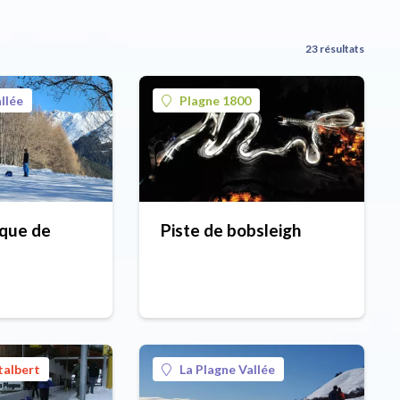
23 résultats
llée
Plagne 1800
ique de
Piste de bobsleigh
talbert
La Plagne Vallée