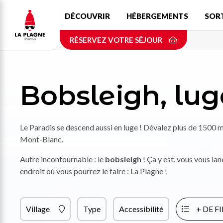
Aller
DÉCOUVRIR
HÉBERGEMENTS
SOR
au
contenu
RÉSERVEZ VOTRE SÉJOUR
principal
Bobsleigh, lug
Le Paradis se descend aussi en luge ! Dévalez plus de 1500 m
Mont-Blanc.
Autre incontournable : le
bobsleigh
! Ça y est, vous vous lance
endroit où vous pourrez le faire : La Plagne !
Village
Type
Accessibilité
+ DE F