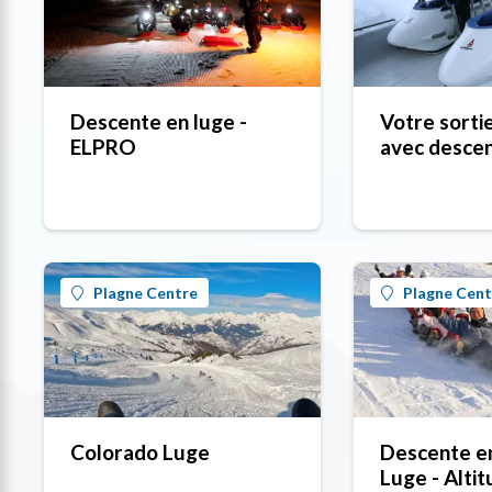
Descente en luge -
Votre sortie
ELPRO
avec desce
bobsleigh e
un moniteur
Plagne Centre
Plagne Cent
Colorado Luge
Descente e
Luge - Alti