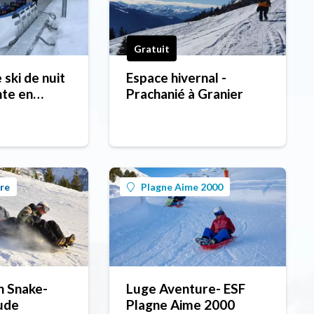
Gratuit
 ski de nuit
Espace hivernal -
nte en
Prachanié à Granier
ncadrée par
 ESF
re
Plagne Aime 2000
n Snake-
Luge Aventure- ESF
tude
Plagne Aime 2000