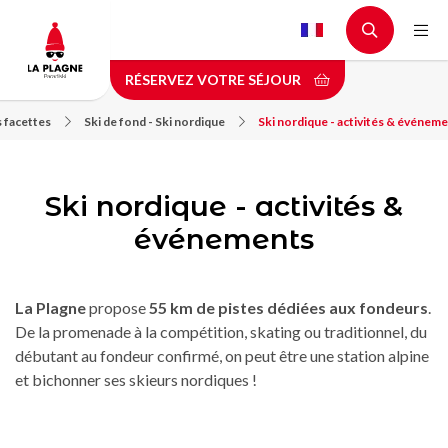
Aller
au
contenu
RÉSERVEZ VOTRE SÉJOUR
principal
s facettes
Ski de fond - Ski nordique
Ski nordique - activités & événem
Ski nordique - activités &
événements
La Plagne
propose
55 km de pistes dédiées aux fondeurs
.
De la promenade à la compétition, skating ou traditionnel, du
débutant au fondeur confirmé, on peut être une station alpine
et bichonner ses skieurs nordiques !