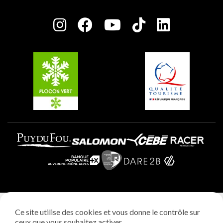
Salle de presse
Plagne Centre
Charte des Acteurs Engagés
Plagne Soleil
Groupes et séminaires
Belle Plagne
Plagne Villages
Plagne Aime 2000
Mentions légales
Ce site utilise des cookies et vous donne le contrôle sur
Politique vie privée
ceux que vous souhaitez activer