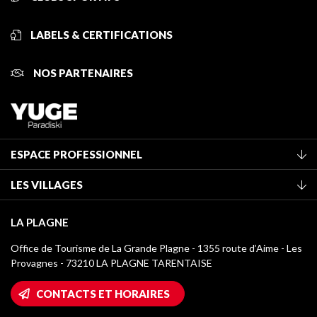
LABELS & CERTIFICATIONS
NOS PARTENAIRES
ESPACE PROFESSIONNEL
Adhérer à l'office de tourisme
LES VILLAGES
Classement des meublés
La Plagne Vallée
Taxe de séjour
LA PLAGNE
Montchavin - Les Coches
Médiathèque
Office de Tourisme de La Grande Plagne - 1355 route d’Aime - Les
Champagny-en-Vanoise
Provagnes - 73210 LA PLAGNE TARENTAISE
Logos La Plagne
Montalbert
Accès Wifi
CONTACTS ET HORAIRES
Plagne 1800
Maison des Propriétaires
Plagne Bellecôte