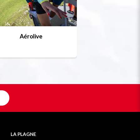
Aérolive
Bobsleigh, skel
Unique en F
LA PLAGNE