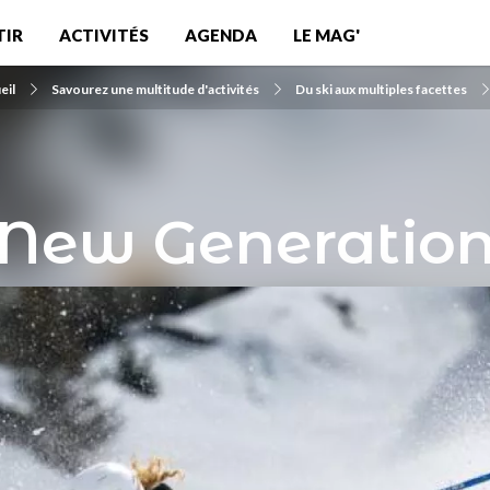
TIR
ACTIVITÉS
AGENDA
LE MAG'
eil
Savourez une multitude d'activités
Du ski aux multiples facettes
New Generatio