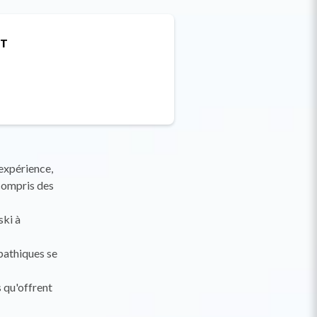
ET
expérience,
compris des
ski à
pathiques se
 qu'offrent