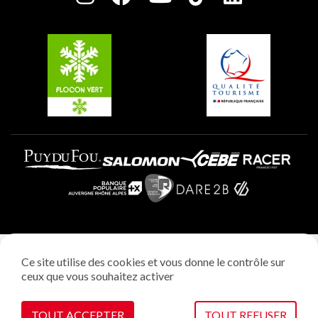
Plagne Soleil
Groupes et séminaires
Belle Plagne
Plagne Villages
Plagne Aime 2000
Mentions légales
Ce site utilise des cookies et vous donne le contrôle sur
Politique vie privée
ceux que vous souhaitez activer
Réalisation: StudioJuillet
Gestion des cookies
TOUT ACCEPTER
TOUT REFUSER