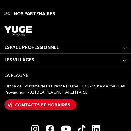
NOS PARTENAIRES
ESPACE PROFESSIONNEL
Adhérer à l'office de tourisme
LES VILLAGES
Classement des meublés
La Plagne Vallée
Taxe de séjour
LA PLAGNE
Montchavin - Les Coches
Médiathèque
Office de Tourisme de La Grande Plagne - 1355 route d’Aime - Les
Champagny-en-Vanoise
Provagnes - 73210 LA PLAGNE TARENTAISE
Logos La Plagne
Montalbert
Accès Wifi
CONTACTS ET HORAIRES
Plagne 1800
Maison des Propriétaires
Plagne Bellecôte
Salle de presse
Plagne Centre
Charte des Acteurs Engagés