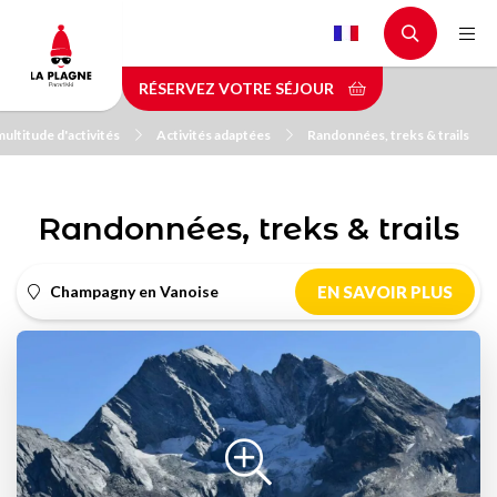
Aller
au
contenu
RÉSERVEZ VOTRE SÉJOUR
principal
ultitude d'activités
Activités adaptées
Randonnées, treks & trails
Randonnées, treks & trails
Champagny en Vanoise
EN SAVOIR PLUS