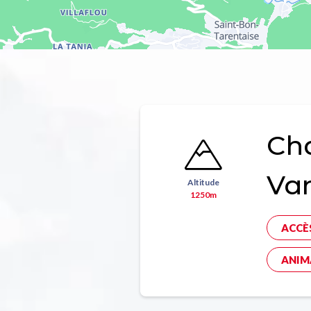
Ch
Va
Altitude
1250m
ACCÈ
ANIM