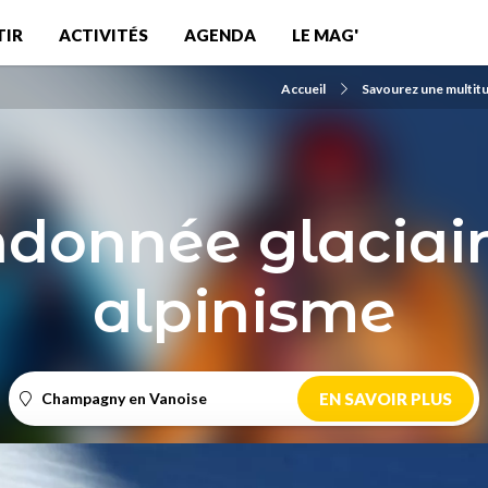
TIR
ACTIVITÉS
AGENDA
LE MAG'
Accueil
Savourez une multitu
donnée glaciair
alpinisme
Champagny en Vanoise
EN SAVOIR PLUS