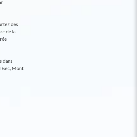
ar
ortez des
rc de la
irée
s dans
nd Bec, Mont