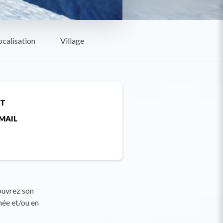
ocalisation
Village
ET
MAIL
ouvrez son
née et/ou en