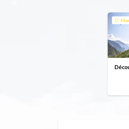
Cha
Décou