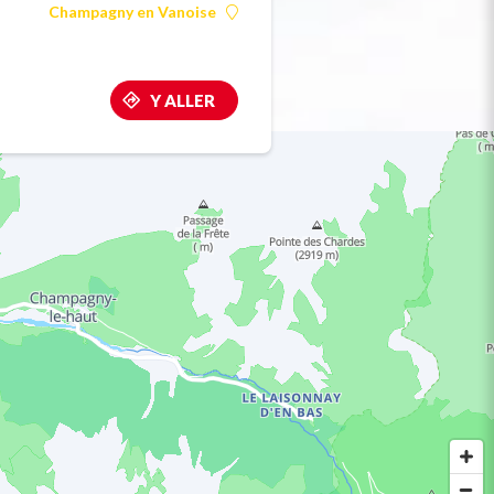
Champagny en Vanoise
Y ALLER