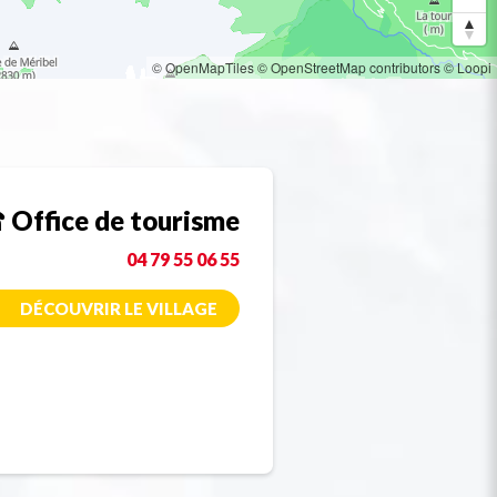
© OpenMapTiles
© OpenStreetMap contributors
© Loopi
Office de tourisme
04 79 55 06 55
DÉCOUVRIR LE VILLAGE