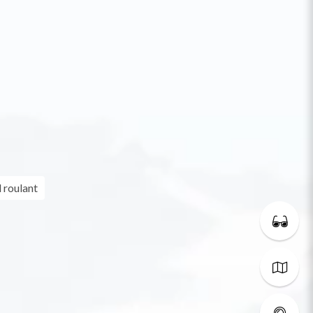
 roulant
t