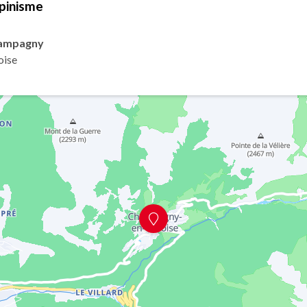
lpinisme
hampagny
oise