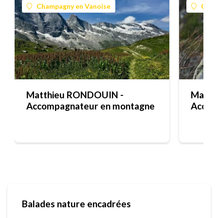
Champagny en Vanoise
Cham
Matthieu RONDOUIN -
Matth
Accompagnateur en montagne
Accom
Balades nature encadrées