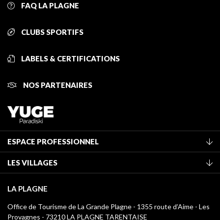
FAQ LA PLAGNE
CLUBS SPORTIFS
LABELS & CERTIFICATIONS
NOS PARTENAIRES
ESPACE PROFESSIONNEL
Adhérer à l'office de tourisme
LES VILLAGES
Classement des meublés
La Plagne Vallée
Taxe de séjour
LA PLAGNE
Montchavin - Les Coches
Médiathèque
Office de Tourisme de La Grande Plagne - 1355 route d’Aime - Les
Champagny-en-Vanoise
Provagnes - 73210 LA PLAGNE TARENTAISE
Logos La Plagne