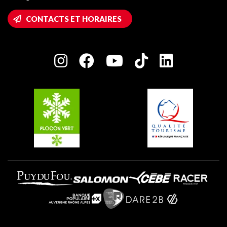
Montalbert
Accès Wifi
CONTACTS ET HORAIRES
Plagne 1800
Maison des Propriétaires
Plagne Bellecôte
Salle de presse
Plagne Centre
Charte des Acteurs Engagés
Plagne Soleil
Groupes et séminaires
Belle Plagne
Plagne Villages
Plagne Aime 2000