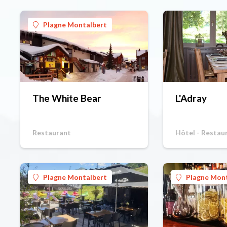
Plagne Montalbert
The White Bear
L'Adray
Restaurant
Hôtel - Restau
Plagne Montalbert
Plagne Mon