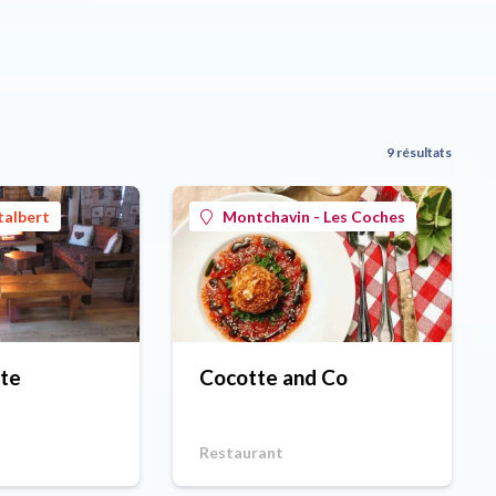
9 résultats
talbert
Montchavin - Les Coches
te
Cocotte and Co
Restaurant