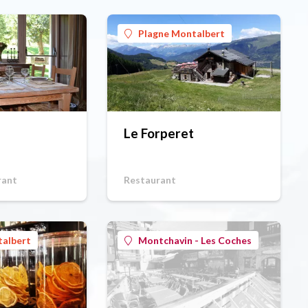
Plagne Montalbert
Le Forperet
rant
Restaurant
talbert
Montchavin - Les Coches