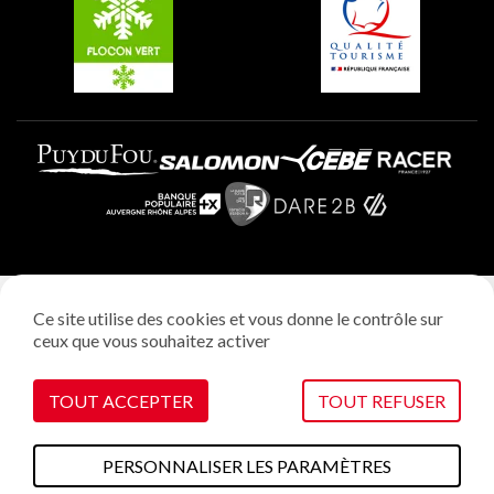
Plagne Aime 2000
Mentions légales
Ce site utilise des cookies et vous donne le contrôle sur
Politique vie privée
ceux que vous souhaitez activer
Réalisation: StudioJuillet
Gestion des cookies
TOUT ACCEPTER
TOUT REFUSER
PERSONNALISER LES PARAMÈTRES