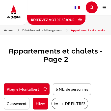
Aller
au
contenu
RÉSERVEZ VOTRE SÉJOUR
principal
Accueil
Dénichez votre hébergement
Appartements et chalets
Appartements et chalets -
Page 2
Plagne Montalbert
6 Nb. de personnes
Classement
Hiver
+ DE FILTRES