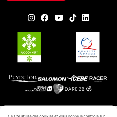
Maison des Propriétaires
Plagne Bellecôte
Salle de presse
Plagne Centre
Charte des Acteurs Engagés
Plagne Soleil
Groupes et séminaires
Belle Plagne
Plagne Villages
Plagne Aime 2000
Mentions légales
Ce site utilise des cookies et vous donne le contrôle sur