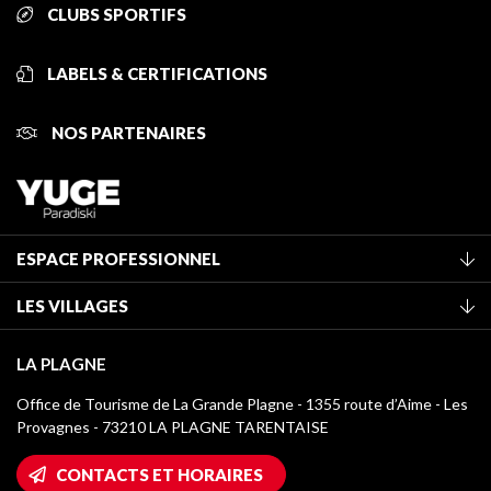
CLUBS SPORTIFS
LABELS & CERTIFICATIONS
NOS PARTENAIRES
ESPACE PROFESSIONNEL
Adhérer à l'office de tourisme
LES VILLAGES
Classement des meublés
La Plagne Vallée
Taxe de séjour
LA PLAGNE
Montchavin - Les Coches
Médiathèque
Office de Tourisme de La Grande Plagne - 1355 route d’Aime - Les
Champagny-en-Vanoise
Provagnes - 73210 LA PLAGNE TARENTAISE
Logos La Plagne
Montalbert
Accès Wifi
CONTACTS ET HORAIRES
Plagne 1800