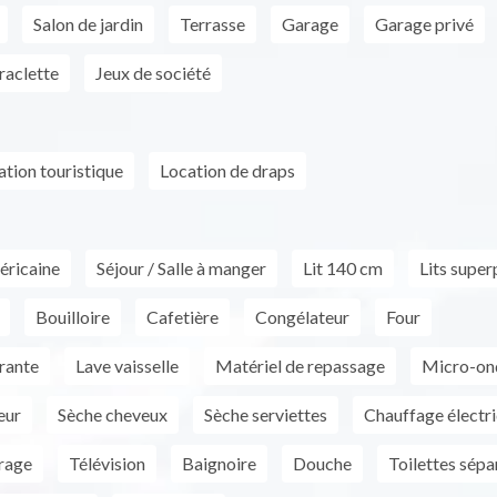
Salon de jardin
Terrasse
Garage
Garage privé
raclette
Jeux de société
ion touristique
Location de draps
éricaine
Séjour / Salle à manger
Lit 140 cm
Lits supe
Bouilloire
Cafetière
Congélateur
Four
rante
Lave vaisselle
Matériel de repassage
Micro-on
eur
Sèche cheveux
Sèche serviettes
Chauffage électr
rage
Télévision
Baignoire
Douche
Toilettes sépa