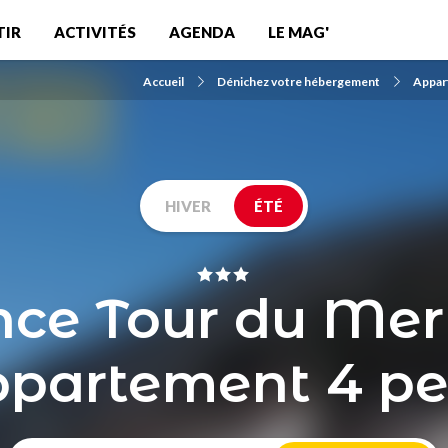
TIR
ACTIVITÉS
AGENDA
LE MAG'
Accueil
Dénichez votre hébergement
Appar
HIVER
ÉTÉ
ce Tour du Merl
partement 4 pe