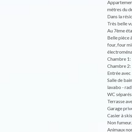
Appartement 
mètres du dé
Dans la rési
Très belle v
Au 7ème étag
Belle pièce à
four, four m
électroména
Chambre 1: l
Chambre 2: 2
Entrée avec 
Salle de bai
lavabo - rad
WC séparés (
Terrasse avec
Garage privé
Casier à skis
Non fumeur.
Animaux non