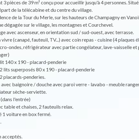
3 pièces de 39 m² conçu pour accueillir jusqu'à 4 personnes. Situé
part de la télécabine et du centre du village.
dence de la Tour du Merle, sur les hauteurs de Champagny en Vanoi
ue dégagée sur le village, les montagnes et Courchevel.
e avec ascenseur, en orientation sud / sud-ouest, avec terrasse.
 vivre (canapé, fauteuil, TV...) avec coin repas - cuisine (4 plaques é
icro-ondes, réfrigérateur avec partie congélateur, lave-vaisselle et 
ger)
it 140 x 190 - placard-penderie
 lits superposés 80 x 190 - placard-penderie
2 placards-penderies.
n avec baignoire / douche avec paroi verre - lavabo - meuble range
iateur sèche-serviette.
dans l'entrée)
 table et chaises, 2 fauteuils relax.
 1 voiture en box fermé.
.
 acceptés.