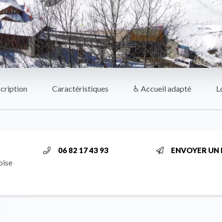
cription
Caractéristiques
♿ Accueil adapté
L
06 82 17 43 93
ENVOYER UN 
oise