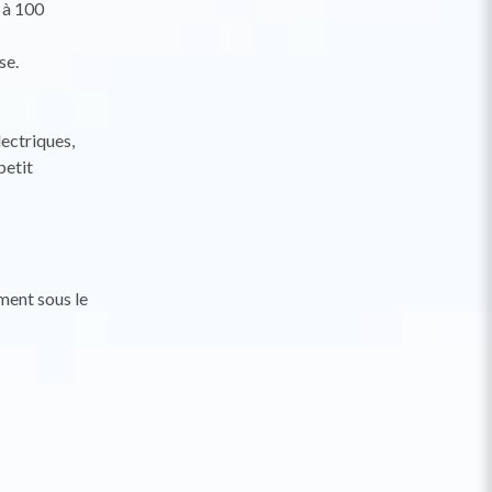
 à 100
se.
lectriques,
petit
ment sous le