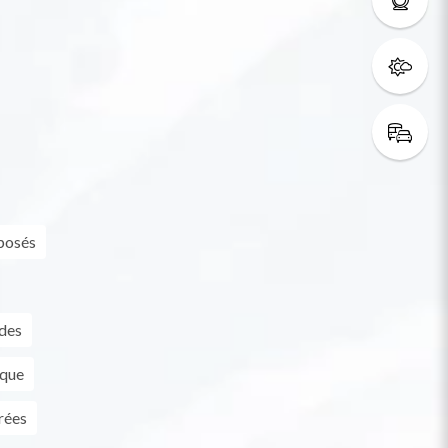
rposés
des
ique
rées