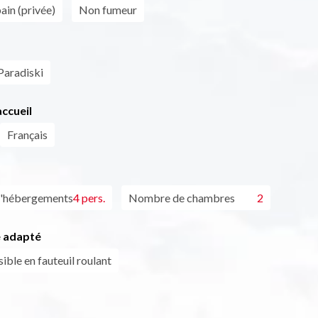
bain (privée)
Non fumeur
Paradiski
ccueil
Français
d'hébergements
4 pers.
Nombre de chambres
2
 adapté
ible en fauteuil roulant