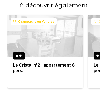
À découvrir également
Champagny en Vanoise
Cham
Le Cristal n°2 - appartement 8
Le Cri
pers.
pers.