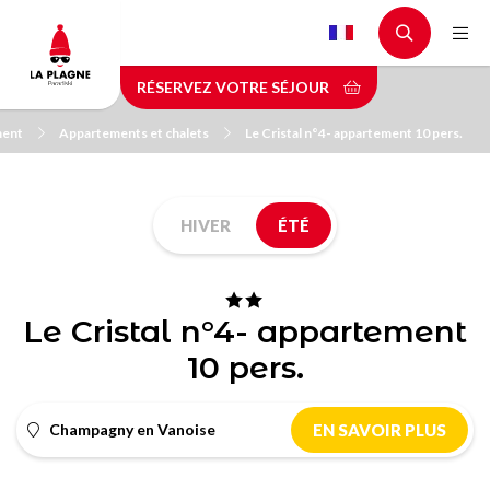
Aller
au
contenu
RÉSERVEZ VOTRE SÉJOUR
principal
ment
Appartements et chalets
Le Cristal n°4- appartement 10 pers.
HIVER
ÉTÉ
Le Cristal n°4- appartement
10 pers.
Champagny en Vanoise
EN SAVOIR PLUS