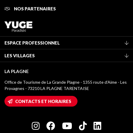
NOS PARTENAIRES
ESPACE PROFESSIONNEL
Adhérer à l'office de tourisme
LES VILLAGES
Classement des meublés
La Plagne Vallée
Taxe de séjour
LA PLAGNE
Champagny-en-Vanoise
Médiathèque
Office de Tourisme de La Grande Plagne - 1355 route d’Aime - Les
Montchavin - Les Coches
Provagnes - 73210 LA PLAGNE TARENTAISE
Logos La Plagne
Montalbert
Accès Wifi
CONTACTS ET HORAIRES
Plagne 1800
Maison des Propriétaires
Plagne Bellecôte
Salle de presse
Plagne Centre
Charte des Acteurs Engagés
Plagne Soleil