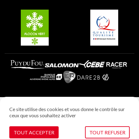
Groupes et séminaires
Belle Plagne
Plagne Villages
Plagne Aime 2000
Mentions légales
Ce site utilise des cookies et vous donne le contrôle sur
Politique vie privée
ceux que vous souhaitez activer
Réalisation: StudioJuillet
Gestion des cookies
TOUT ACCEPTER
TOUT REFUSER