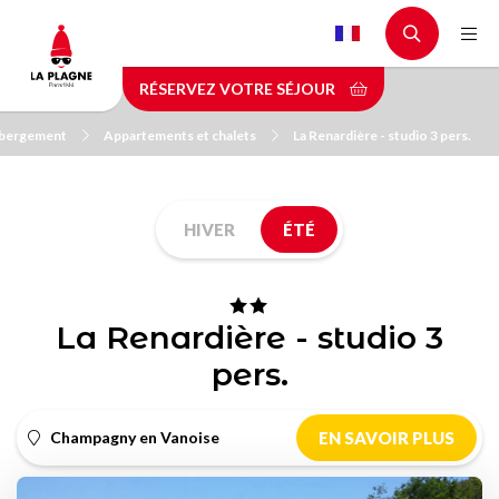
Aller
au
contenu
RÉSERVEZ VOTRE SÉJOUR
principal
ébergement
Appartements et chalets
La Renardière - studio 3 pers.
HIVER
ÉTÉ
La Renardière - studio 3
pers.
Champagny en Vanoise
EN SAVOIR PLUS