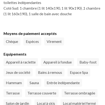
toilettes indépendantes
Coté Sud: 1 chambre (1 lit 140x190, 1 lit 90x190) ,1 chambre
(1 lit 160x190), 1 salle de bain avec douche
Moyens de paiement acceptés
Chèque
Espèces
Virement
Equipements
Appareil à raclette
Appareil à fondue
Baby-foot
Jeux de société
Bains à remous
Espace Spa
Hammam
Sauna
Entrée indépendante
Terrasse
Terrasse couverte
Terrasse ombragée
Salon de jardin
Local à skis
Local matériel fermé