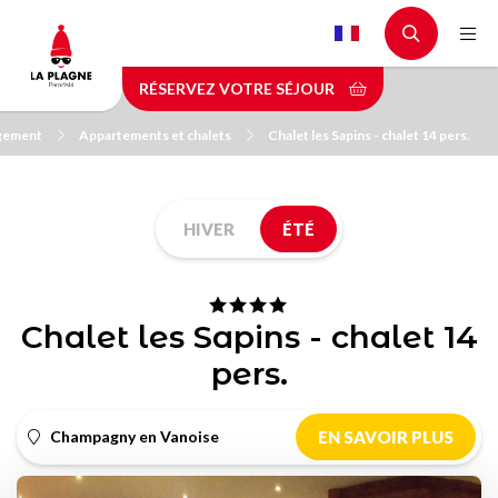
Aller
au
contenu
RÉSERVEZ VOTRE SÉJOUR
principal
rgement
Appartements et chalets
Chalet les Sapins - chalet 14 pers.
HIVER
ÉTÉ
Chalet les Sapins - chalet 14
pers.
Champagny en Vanoise
EN SAVOIR PLUS