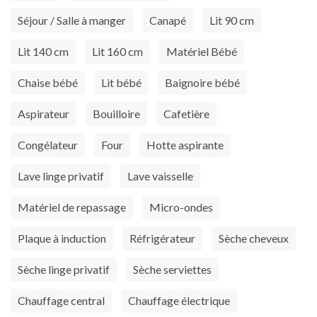
Séjour / Salle à manger
Canapé
Lit 90 cm
Lit 140 cm
Lit 160 cm
Matériel Bébé
Chaise bébé
Lit bébé
Baignoire bébé
Aspirateur
Bouilloire
Cafetière
Congélateur
Four
Hotte aspirante
Lave linge privatif
Lave vaisselle
Matériel de repassage
Micro-ondes
Plaque à induction
Réfrigérateur
Sèche cheveux
Sèche linge privatif
Sèche serviettes
Chauffage central
Chauffage électrique