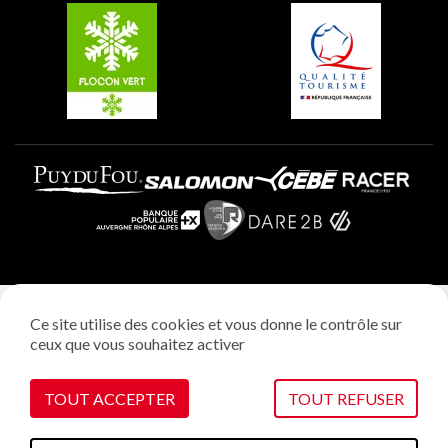
Plagne Villages
Plagne Aime 2000
Mentions légales
Ce site utilise des cookies et vous donne le contrôle sur
Politique vie privée
ceux que vous souhaitez activer
Réalisation: StudioJuillet
Gestion des cookies
TOUT ACCEPTER
TOUT REFUSER