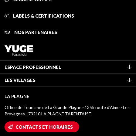
LABELS & CERTIFICATIONS
NOS PARTENAIRES
ESPACE PROFESSIONNEL
Adhérer à l'office de tourisme
LES VILLAGES
Classement des meublés
La Plagne Vallée
Taxe de séjour
LA PLAGNE
Montchavin - Les Coches
Médiathèque
Office de Tourisme de La Grande Plagne - 1355 route d’Aime - Les
Champagny-en-Vanoise
Provagnes - 73210 LA PLAGNE TARENTAISE
Logos La Plagne
Montalbert
Accès Wifi
CONTACTS ET HORAIRES
Plagne 1800
Maison des Propriétaires