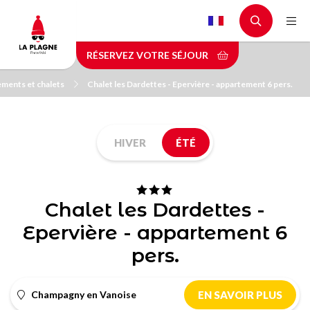
Aller
au
contenu
RÉSERVEZ VOTRE SÉJOUR
principal
ments et chalets
Chalet les Dardettes - Epervière - appartement 6 pers.
HIVER
ÉTÉ
Chalet les Dardettes -
Epervière - appartement 6
pers.
Champagny en Vanoise
EN SAVOIR PLUS