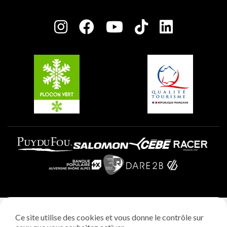
Plagne Bellecôte
Salle de presse
Plagne Centre
Charte des Acteurs Engagés
Plagne Soleil
Groupes et séminaires
Belle Plagne
Plagne Villages
Plagne Aime 2000
Mentions légales
Ce site utilise des cookies et vous donne le contrôle sur
Politique vie privée