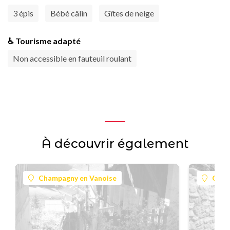
3 épis
Bébé câlin
Gîtes de neige
♿ Tourisme adapté
Non accessible en fauteuil roulant
À découvrir également
Champagny en Vanoise
Cham