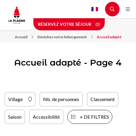
Aller
au
contenu
RÉSERVEZ VOTRE SÉJOUR
principal
Accueil
Dénichez votre hébergement
Accueil adapté
Accueil adapté - Page 4
Village
Nb. de personnes
Classement
Saison
Accessibilité
+ DE FILTRES