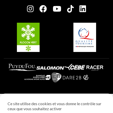
Salle de presse
Plagne Centre
Charte des Acteurs Engagés
Plagne Soleil
Groupes et séminaires
Belle Plagne
Plagne Villages
Plagne Aime 2000
Mentions légales
Ce site utilise des cookies et vous donne le contrôle sur
Politique vie privée
ceux que vous souhaitez activer
Réalisation: StudioJuillet