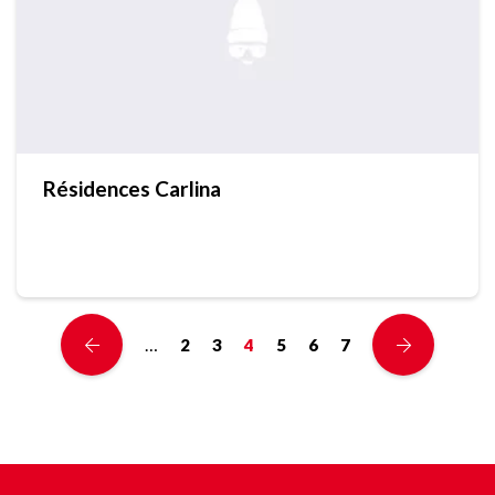
Résidences Carlina
…
2
3
4
5
6
7