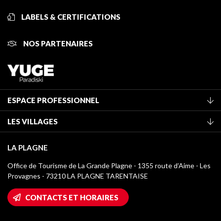
LABELS & CERTIFICATIONS
NOS PARTENAIRES
ESPACE PROFESSIONNEL
Adhérer à l'office de tourisme
LES VILLAGES
Classement des meublés
La Plagne Vallée
Taxe de séjour
LA PLAGNE
Montchavin - Les Coches
Médiathèque
Office de Tourisme de La Grande Plagne - 1355 route d’Aime - Les
Champagny-en-Vanoise
Provagnes - 73210 LA PLAGNE TARENTAISE
Logos La Plagne
Montalbert
Accès Wifi
CONTACTS ET HORAIRES
Plagne 1800
Maison des Propriétaires
Plagne Bellecôte