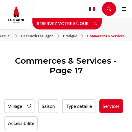
Aller
au
contenu
RÉSERVEZ VOTRE SÉJOUR
principal
Accueil
Découvrir La Plagne
Pratique
Commerces & Services
Commerces & Services -
Page 17
Village
Saison
Type détaillé
Services
Accessibilité