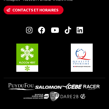
Montalbert
Accès Wifi
CONTACTS ET HORAIRES
Plagne 1800
Maison des Propriétaires
Plagne Bellecôte
Salle de presse
Plagne Centre
Charte des Acteurs Engagés
Plagne Soleil
Groupes et séminaires
Belle Plagne
Plagne Villages
Plagne Aime 2000