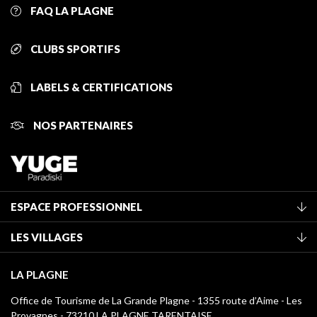
FAQ LA PLAGNE
CLUBS SPORTIFS
LABELS & CERTIFICATIONS
NOS PARTENAIRES
ESPACE PROFESSIONNEL
Adhérer à l'office de tourisme
LES VILLAGES
Classement des meublés
La Plagne Vallée
Taxe de séjour
LA PLAGNE
Champagny-en-Vanoise
Médiathèque
Office de Tourisme de La Grande Plagne - 1355 route d’Aime - Les
Montchavin - Les Coches
Provagnes - 73210 LA PLAGNE TARENTAISE
Logos La Plagne