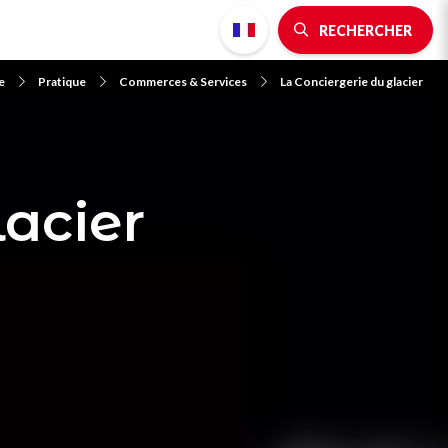
RECHERCHER
e
Pratique
Commerces & Services
La Conciergerie du glacier
lacier