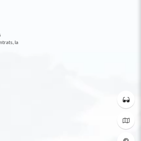
s
trats, la