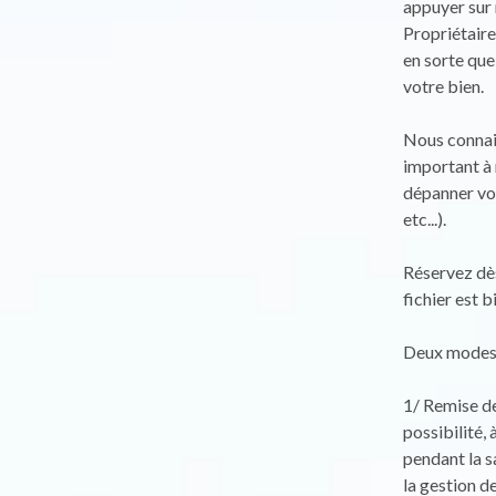
appuyer sur 
Propriétaire
en sorte que
votre bien.
Nous connais
important à 
dépanner vos
etc...).
Réservez dès
fichier est b
Deux modes d
1/ Remise des
possibilité,
pendant la s
la gestion d