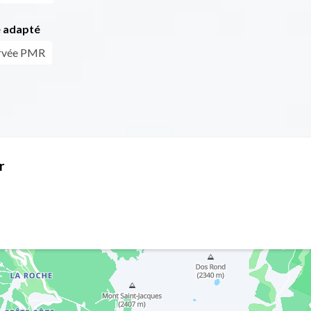
 adapté
ervée PMR
r