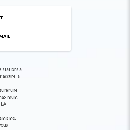
ET
MAIL
 stations à
 assure la
surer une
e maximum.
- LA
namisme,
 vous