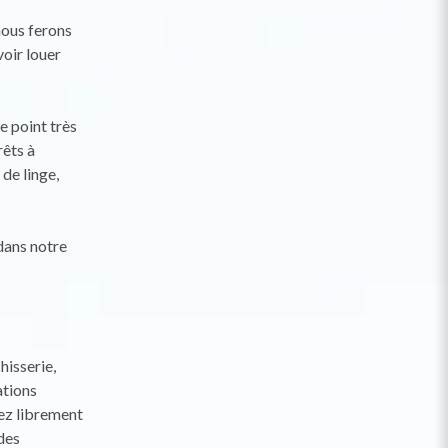
nous ferons
voir louer
e point très
rêts à
de linge,
dans notre
hisserie,
ations
vez librement
des