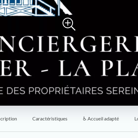
cription
Caractéristiques
♿ Accueil adapté
L