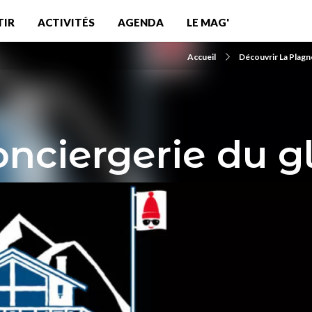
TIR
ACTIVITÉS
AGENDA
LE MAG'
Accueil
Découvrir La Plagn
nciergerie du g