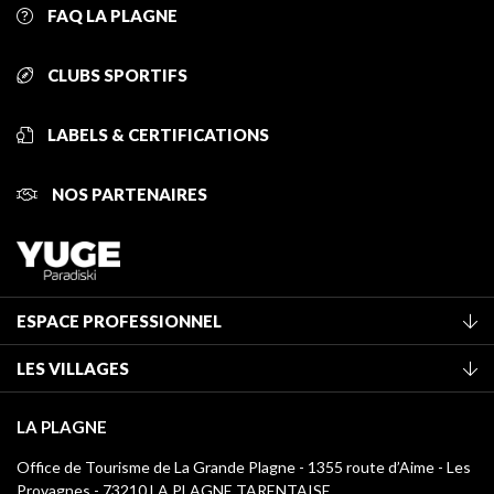
FAQ LA PLAGNE
CLUBS SPORTIFS
LABELS & CERTIFICATIONS
NOS PARTENAIRES
ESPACE PROFESSIONNEL
Adhérer à l'office de tourisme
LES VILLAGES
Classement des meublés
La Plagne Vallée
Taxe de séjour
LA PLAGNE
Montchavin - Les Coches
Médiathèque
Office de Tourisme de La Grande Plagne - 1355 route d’Aime - Les
Champagny-en-Vanoise
Provagnes - 73210 LA PLAGNE TARENTAISE
Logos La Plagne