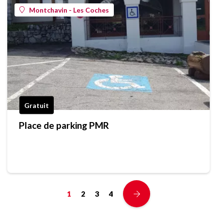
Montchavin - Les Coches
Gratuit
Place de parking PMR
1
2
3
4