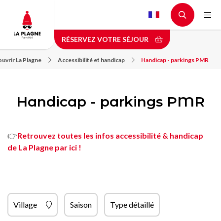
Aller
au
contenu
RÉSERVEZ VOTRE SÉJOUR
principal
uvrir La Plagne
Accessibilité et handicap
Handicap - parkings PMR
Handicap - parkings PMR
👉
Retrouvez toutes les infos accessibilité & handicap
de La Plagne par ici !
Village
Saison
Type détaillé