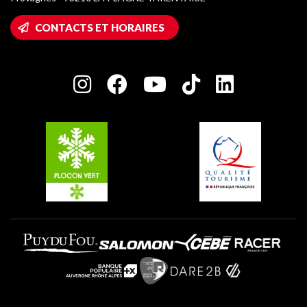
Montalbert
Accès Wifi
CONTACTS ET HORAIRES
Plagne 1800
Maison des Propriétaires
Plagne Bellecôte
Salle de presse
Plagne Centre
Charte des Acteurs Engagés
Plagne Soleil
Groupes et séminaires
Belle Plagne
Plagne Villages
Plagne Aime 2000