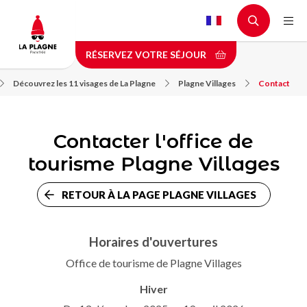
Aller
au
contenu
RÉSERVEZ VOTRE SÉJOUR
principal
Découvrez les 11 visages de La Plagne
Plagne Villages
Contact
Contacter l'office de
tourisme Plagne Villages
RETOUR À LA PAGE PLAGNE VILLAGES
Horaires d'ouvertures
Office de tourisme de Plagne Villages
Hiver