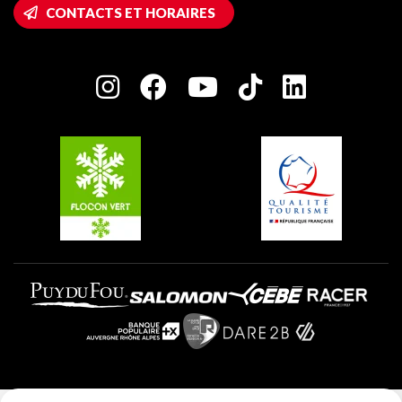
Accès Wifi
CONTACTS ET HORAIRES
Plagne 1800
Maison des Propriétaires
Plagne Bellecôte
Salle de presse
Plagne Centre
Charte des Acteurs Engagés
Plagne Soleil
Groupes et séminaires
Belle Plagne
Plagne Villages
Plagne Aime 2000