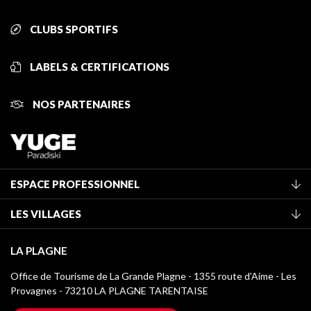
CLUBS SPORTIFS
LABELS & CERTIFICATIONS
NOS PARTENAIRES
ESPACE PROFESSIONNEL
Adhérer à l'office de tourisme
LES VILLAGES
Classement des meublés
La Plagne Vallée
Taxe de séjour
LA PLAGNE
Montchavin - Les Coches
Médiathèque
Office de Tourisme de La Grande Plagne - 1355 route d’Aime - Les
Champagny-en-Vanoise
Provagnes - 73210 LA PLAGNE TARENTAISE
Logos La Plagne
Montalbert