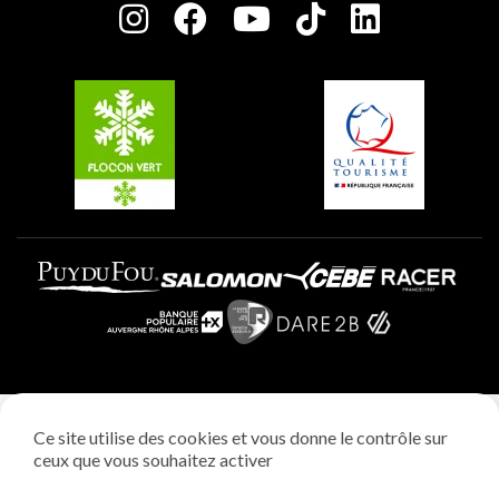
Charte des Acteurs Engagés
Plagne Soleil
Groupes et séminaires
Belle Plagne
Plagne Villages
Plagne Aime 2000
Mentions légales
Ce site utilise des cookies et vous donne le contrôle sur
Politique vie privée
ceux que vous souhaitez activer
Réalisation: StudioJuillet