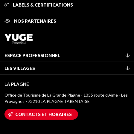
LABELS & CERTIFICATIONS
NOS PARTENAIRES
ESPACE PROFESSIONNEL
Adhérer à l'office de tourisme
LES VILLAGES
Classement des meublés
La Plagne Vallée
Taxe de séjour
LA PLAGNE
Champagny-en-Vanoise
Médiathèque
Office de Tourisme de La Grande Plagne - 1355 route d’Aime - Les
Montchavin - Les Coches
Provagnes - 73210 LA PLAGNE TARENTAISE
Logos La Plagne
Montalbert
Accès Wifi
CONTACTS ET HORAIRES
Plagne 1800
Maison des Propriétaires
Plagne Bellecôte
Salle de presse
Plagne Centre