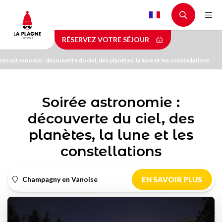
Aller
au
contenu
RÉSERVEZ VOTRE SÉJOUR
principal
rée astronomie : découverte du ciel, des planètes, la lune et les constellations
Soirée astronomie :
découverte du ciel, des
planètes, la lune et les
constellations
Champagny en Vanoise
EN SAVOIR PLUS