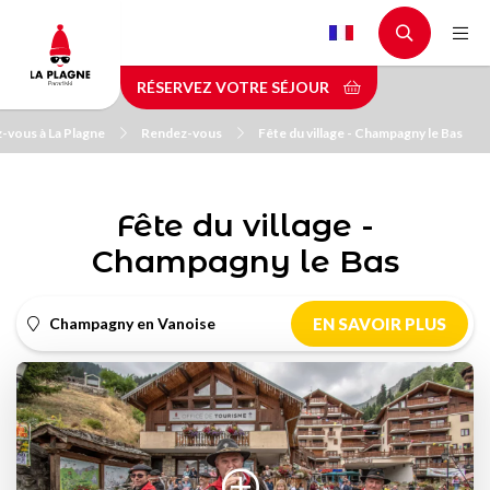
Aller
au
contenu
RÉSERVEZ VOTRE SÉJOUR
principal
-vous à La Plagne
Rendez-vous
Fête du village - Champagny le Bas
Fête du village -
Champagny le Bas
Champagny en Vanoise
EN SAVOIR PLUS