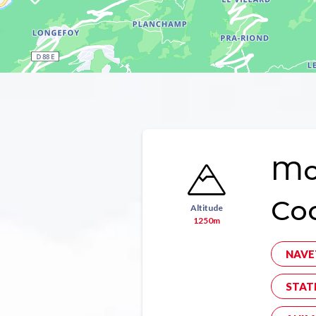
Mon
Co
Altitude
1250m
NAVE
STAT