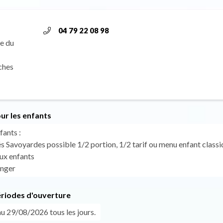
04 79 22 08 98
e du
ches
ur les enfants
fants :
és Savoyardes possible 1/2 portion, 1/2 tarif ou menu enfant class
eux enfants
anger
ériodes d'ouverture
u 29/08/2026 tous les jours.