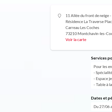
11 Allée du front de neige -
Résidence La Traverse Plac
Carreau Les Coches
73210 Montchavin-les-Co
Voir la carte
Services po
Pour les en
- Spécialit
- Espace j
- Table à l
Dates et p
Du 27/06 a