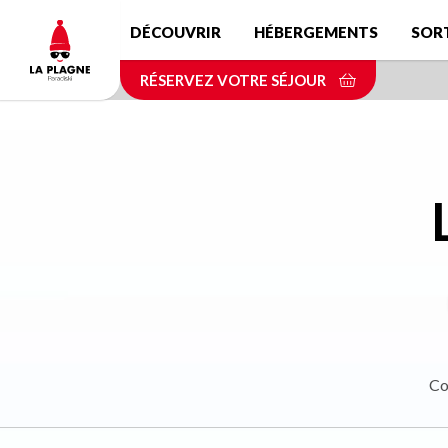
Aller
DÉCOUVRIR
HÉBERGEMENTS
SOR
au
contenu
RÉSERVEZ VOTRE SÉJOUR
principal
Co