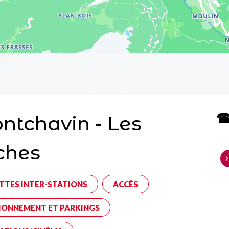
☎ 
tchavin - Les
ches
TTES INTER-STATIONS
ACCÈS
IONNEMENT ET PARKINGS