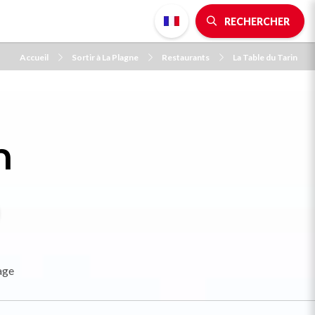
RECHERCHER
Accueil
Sortir à La Plagne
Restaurants
La Table du Tarin
n
age