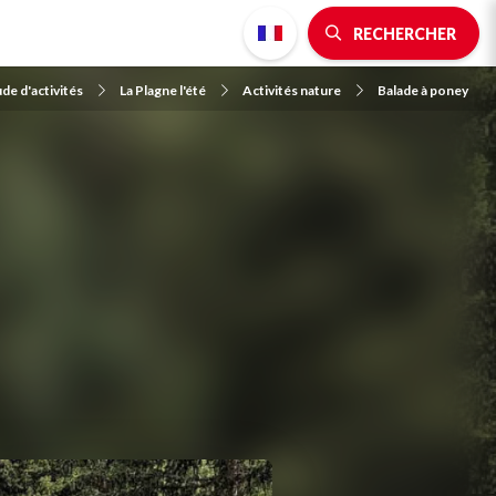
RECHERCHER
de d'activités
La Plagne l'été
Activités nature
Balade à poney
y