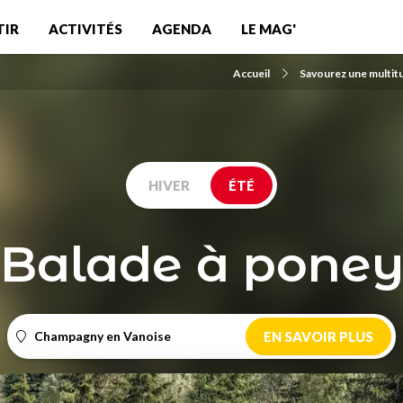
TIR
ACTIVITÉS
AGENDA
LE MAG'
Accueil
Savourez une multitu
HIVER
ÉTÉ
Balade à pone
Champagny en Vanoise
EN SAVOIR PLUS