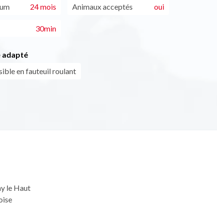
mum
24 mois
Animaux acceptés
oui
30min
 adapté
ible en fauteuil roulant
y le Haut
oise