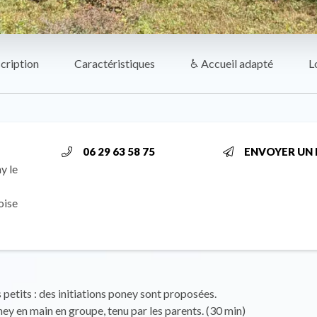
cription
Caractéristiques
♿ Accueil adapté
L
06 29 63 58 75
ENVOYER UN 
y le
oise
s petits : des initiations poney sont proposées.
ey en main en groupe, tenu par les parents. (30 min)