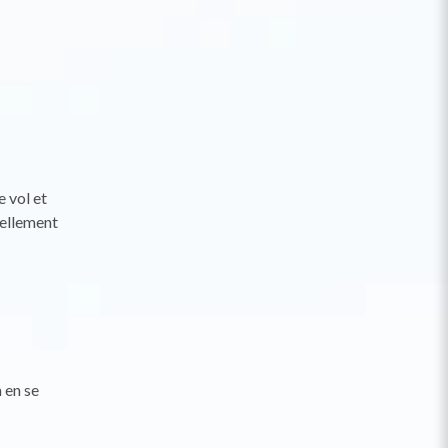
 vol et
éellement
 en se