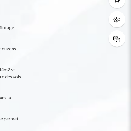
pilotage
s pouvons
(44m2 vs
re des vols
ans la
 ne permet