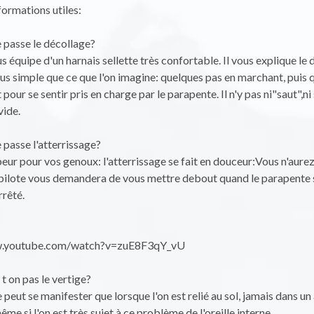
ormations utiles:
passe le décollage?
s équipe d'un harnais sellette très confortable. Il vous explique le 
s simple que ce que l'on imagine: quelques pas en marchant, puis 
 pour se sentir pris en charge par le parapente. Il n'y pas ni"saut",n
vide.
passe l'atterrissage?
eur pour vos genoux: l'atterrissage se fait en douceur:Vous n'aure
e pilote vous demandera de vous mettre debout quand le parapente 
rêté.
w.youtube.com/watch?v=zuE8F3qY_vU
t on pas le vertige?
e peut se manifester que lorsque l'on est relié au sol, jamais dans u
même si l'on est très sujet à ce problème de l'oreille interne.