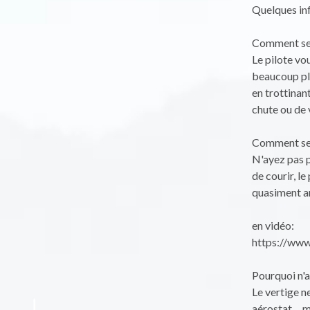
Quelques inf
Comment se 
Le pilote vou
beaucoup plu
en trottinant
chute ou de 
Comment se 
N'ayez pas p
de courir, l
quasiment ar
en vidéo:
https://ww
Pourquoi n'a 
Le vertige n
aérostat.....