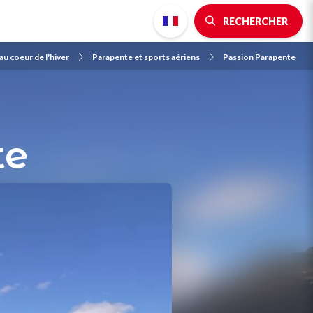
RECHERCHER
u coeur de l'hiver
Parapente et sports aériens
Passion Parapente
te