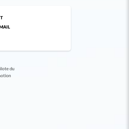
ET
MAIL
ilote du
motion