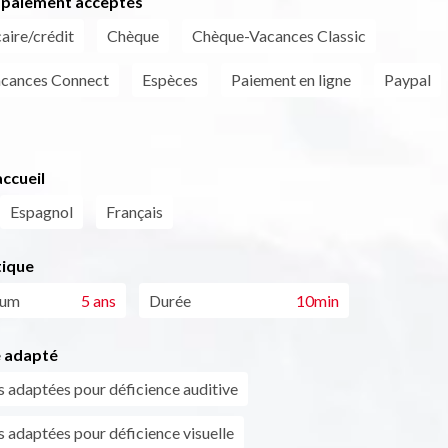
paiement acceptés
aire/crédit
Chèque
Chèque-Vacances Classic
cances Connect
Espèces
Paiement en ligne
Paypal
ccueil
Espagnol
Français
tique
mum
5 ans
Durée
10min
 adapté
s adaptées pour déficience auditive
s adaptées pour déficience visuelle