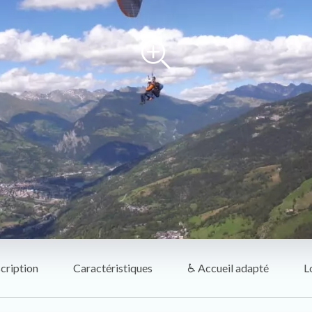
cription
Caractéristiques
♿ Accueil adapté
L