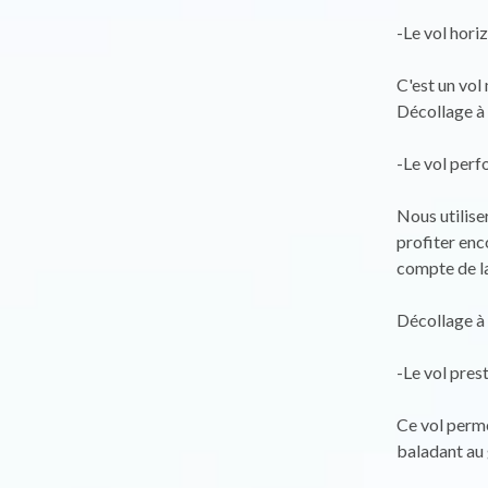
-Le vol hori
C'est un vol
Décollage à
-Le vol perf
Nous utilise
profiter enc
compte de la
Décollage à 
-Le vol pres
Ce vol perme
baladant au 