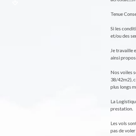
Tenue Consei
Si les condi
et/ou des se
Je travaille
ainsi propos
Nos voiles s
38/42m2), ce
plus longs 
La Logistiqu
prestation.
Les vols son
pas de voler