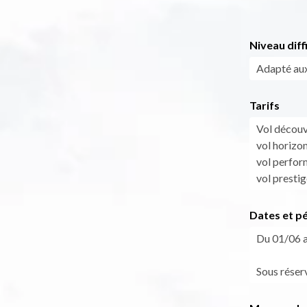
Niveau diff
Adapté au
Tarifs
Vol décou
vol horizo
vol perfo
vol presti
Dates et p
Du 01/06 a
Sous réser