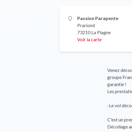
Passion Parapente
Prariond
73210 La Plagne
Voir la carte
Venez découv
groupe Fran
garantie !
Les prestati
-Le vol déco
C'est un pre
Décollage a