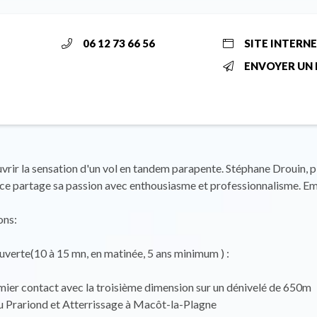
06 12 73 66 56
SITE INTERN
ENVOYER UN 
rir la sensation d'un vol en tandem parapente. Stéphane Drouin, p
ce partage sa passion avec enthousiasme et professionnalisme. E
ons:
uverte(10 à 15 mn, en matinée, 5 ans minimum ) :
mier contact avec la troisième dimension sur un dénivelé de 650m
u Prariond et Atterrissage à Macôt-la-Plagne