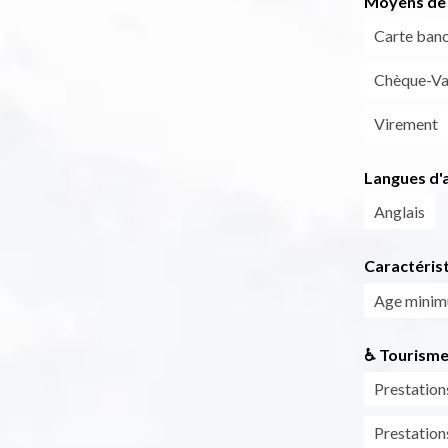
Moyens de 
Carte banc
Chèque-Va
Virement
Langues d'a
Anglais
Caractéris
Age mini
♿ Tourisme
Prestation
Prestation