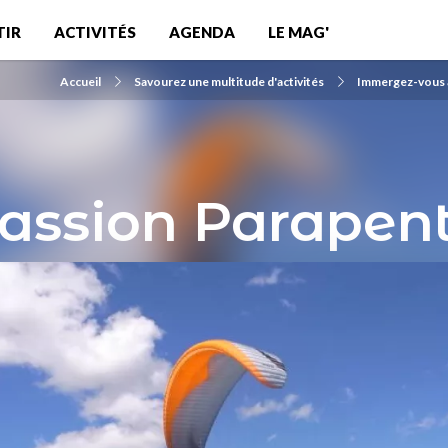
TIR
ACTIVITÉS
AGENDA
LE MAG'
Accueil
Savourez une multitude d'activités
Immergez-vous a
assion Parapen