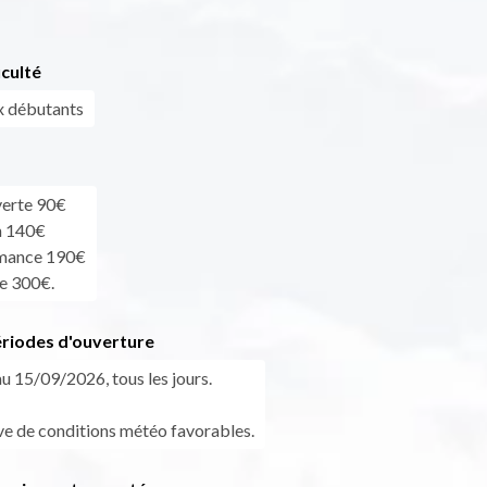
iculté
x débutants
verte 90€
n 140€
rmance 190€
ge 300€.
ériodes d'ouverture
u 15/09/2026, tous les jours.
ve de conditions météo favorables.