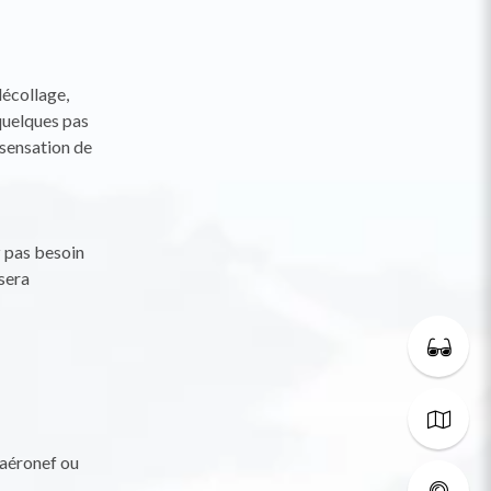
décollage,
quelques pas
i sensation de
z pas besoin
sera
n aéronef ou