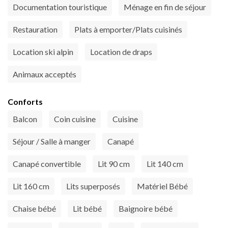
Documentation touristique
Ménage en fin de séjour
Restauration
Plats à emporter/Plats cuisinés
Location ski alpin
Location de draps
Animaux acceptés
Conforts
Balcon
Coin cuisine
Cuisine
Séjour / Salle à manger
Canapé
Canapé convertible
Lit 90 cm
Lit 140 cm
Lit 160 cm
Lits superposés
Matériel Bébé
Chaise bébé
Lit bébé
Baignoire bébé