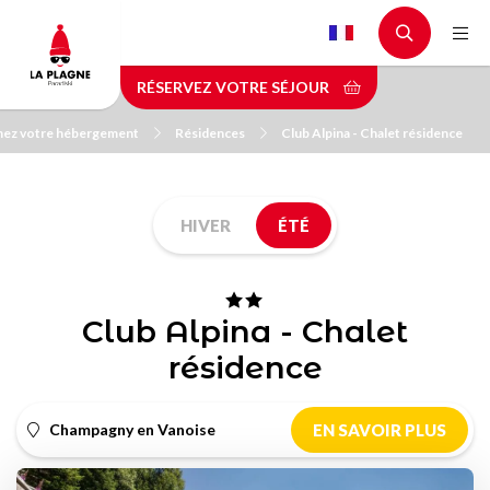
Aller
au
contenu
RÉSERVEZ VOTRE SÉJOUR
principal
hez votre hébergement
Résidences
Club Alpina - Chalet résidence
HIVER
ÉTÉ
Club Alpina - Chalet
résidence
Champagny en Vanoise
EN SAVOIR PLUS