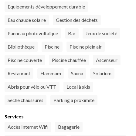
Equipements développement durable
Eau chaude solaire
Gestion des déchets
Panneau photovoltaïque
Bar
Jeux de société
Bibliothèque
Piscine
Piscine plein air
Piscine couverte
Piscine chauffée
Ascenseur
Restaurant
Hammam
Sauna
Solarium
Abris pour vélo ou VTT
Local à skis
Sèche chaussures
Parking à proximité
Services
Accès Internet Wifi
Bagagerie