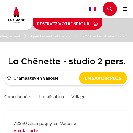
Aller
au
contenu
RÉSERVEZ VOTRE SÉJOUR
principal
hébergement
Appartements et chalets
La Chênette - studio 2 pers.
La Chênette - studio 2 pers.
Champagny en Vanoise
EN SAVOIR PLUS
Coordonnées
Localisation
Village
73350 Champagny-en-Vanoise
Voir la carte