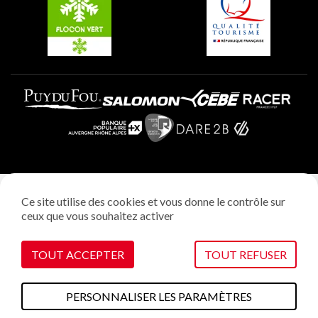
Plagne Aime 2000
Mentions légales
Ce site utilise des cookies et vous donne le contrôle sur
Politique vie privée
ceux que vous souhaitez activer
Réalisation: StudioJuillet
Gestion des cookies
TOUT ACCEPTER
TOUT REFUSER
PERSONNALISER LES PARAMÈTRES