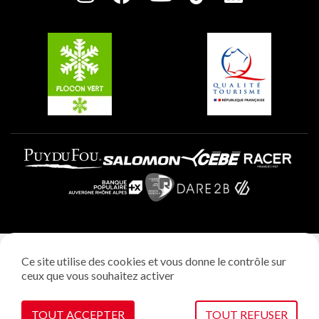
Plagne Soleil
Groupes et séminaires
Belle Plagne
Plagne Villages
Plagne Aime 2000
Mentions légales
Ce site utilise des cookies et vous donne le contrôle sur
Politique vie privée
ceux que vous souhaitez activer
Réalisation: StudioJuillet
Gestion des cookies
TOUT ACCEPTER
TOUT REFUSER