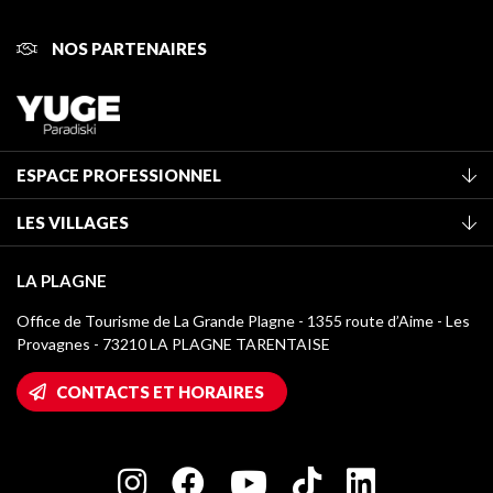
NOS PARTENAIRES
ESPACE PROFESSIONNEL
Adhérer à l'office de tourisme
LES VILLAGES
Classement des meublés
La Plagne Vallée
Taxe de séjour
LA PLAGNE
Montchavin - Les Coches
Médiathèque
Office de Tourisme de La Grande Plagne - 1355 route d’Aime - Les
Champagny-en-Vanoise
Provagnes - 73210 LA PLAGNE TARENTAISE
Logos La Plagne
Montalbert
Accès Wifi
CONTACTS ET HORAIRES
Plagne 1800
Maison des Propriétaires
Plagne Bellecôte
Salle de presse
Plagne Centre
Charte des Acteurs Engagés