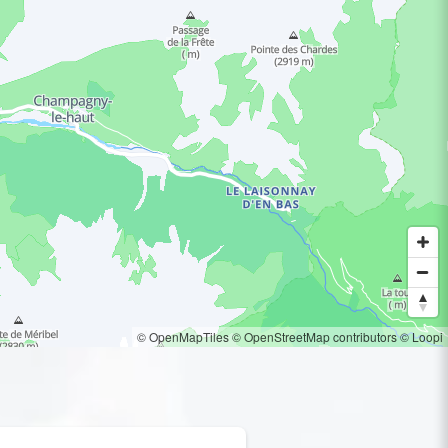
© OpenMapTiles
© OpenStreetMap contributors
© Loopi