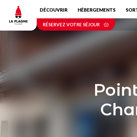
Aller
DÉCOUVRIR
HÉBERGEMENTS
SOR
au
contenu
RÉSERVEZ VOTRE SÉJOUR
principal
Point
Cha