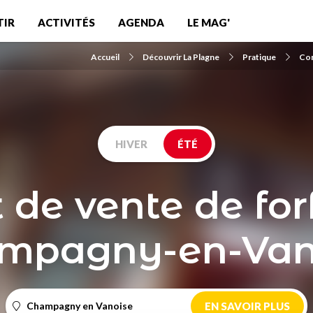
TIR
ACTIVITÉS
AGENDA
LE MAG'
Accueil
Découvrir La Plagne
Pratique
Com
HIVER
ÉTÉ
 de vente de forf
mpagny-en-Van
Champagny en Vanoise
EN SAVOIR PLUS