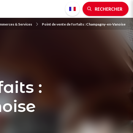
RECHERCHER
merces & Services
Point de vente de forfaits : Champagny-en-Vanoise
aits :
oise