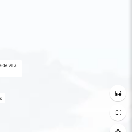
e de 9h à
s