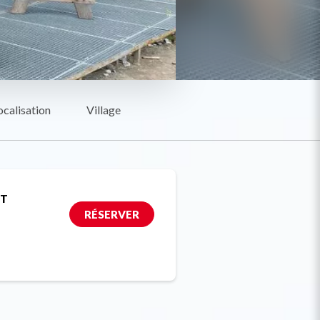
ocalisation
Village
ET
RÉSERVER