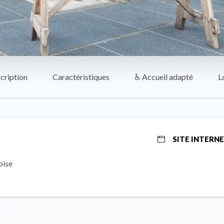
cription
Caractéristiques
♿ Accueil adapté
L
SITE INTERN
oise