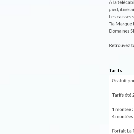
A la télécab
pied, itinér
Les caisses s
"la Marque 
Domaines Sk
Retrouvez to
Tarifs
Gratuit pou
Tarifs été 
1 montée :
4 montées 
Forfait La 