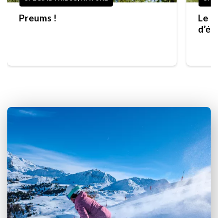
Preums !
Le g
d’ét