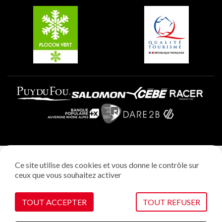
Plagne Villages
Plagne Aime 2000
Mentions légales
Ce site utilise des cookies et vous donne le contrôle sur
Politique vie privée
ceux que vous souhaitez activer
Réalisation: StudioJuillet
Gestion des cookies
TOUT ACCEPTER
TOUT REFUSER