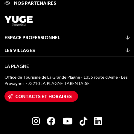
NOS PARTENAIRES
ESPACE PROFESSIONNEL
Adhérer à l'office de tourisme
LES VILLAGES
Classement des meublés
La Plagne Vallée
Taxe de séjour
LA PLAGNE
Montchavin - Les Coches
Médiathèque
Office de Tourisme de La Grande Plagne - 1355 route d’Aime - Les
Champagny-en-Vanoise
Provagnes - 73210 LA PLAGNE TARENTAISE
Logos La Plagne
Montalbert
Accès Wifi
CONTACTS ET HORAIRES
Plagne 1800
Maison des Propriétaires
Plagne Bellecôte
Salle de presse
Plagne Centre
Charte des Acteurs Engagés
Plagne Soleil
Groupes et séminaires
Belle Plagne