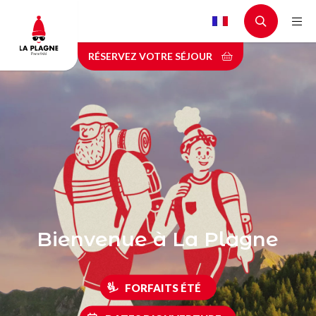
Aller
au
contenu
RÉSERVEZ VOTRE SÉJOUR
principal
Bienvenue à La Plagne
FORFAITS ÉTÉ