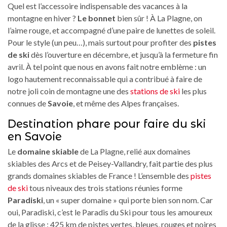
Quel est l’accessoire indispensable des vacances à la
montagne en hiver ?
Le bonnet
bien sûr ! À La Plagne, on
l’aime rouge, et accompagné d’une paire de lunettes de soleil.
Pour le style (un peu…), mais surtout pour profiter des
pistes
de ski
dès l’ouverture en décembre, et jusqu’à la fermeture fin
avril. À tel point que nous en avons fait notre emblème : un
logo hautement reconnaissable qui a contribué à faire de
notre joli coin de montagne une des
stations de ski
les plus
connues de
Savoie
, et même des Alpes françaises.
Destination phare pour faire du ski
en Savoie
Le
domaine skiable
de La Plagne, relié aux domaines
skiables des Arcs et de Peisey-Vallandry, fait partie des plus
grands domaines skiables de France ! L’ensemble des
pistes
de ski
tous niveaux des trois stations réunies forme
Paradiski
, un « super domaine » qui porte bien son nom. Car
oui, Paradiski, c’est le Paradis du Ski pour tous les amoureux
de la glisse : 425 km de pistes vertes, bleues, rouges et noires