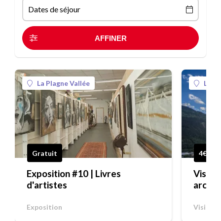
Dates de séjour
La Plagne Vallée
La Pl
Gratuit
4€
Exposition #10 | Livres
Visite
d'artistes
archéo
Exposition
Visite 