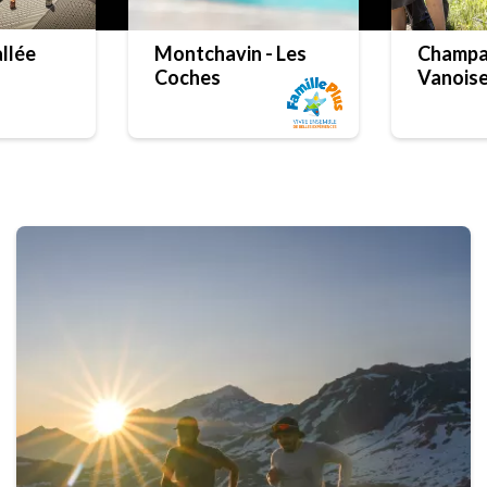
llée
Montchavin - Les
Champa
Coches
Vanois