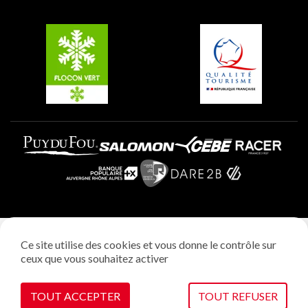
Groupes et séminaires
Belle Plagne
Plagne Villages
Plagne Aime 2000
Mentions légales
Ce site utilise des cookies et vous donne le contrôle sur
Politique vie privée
ceux que vous souhaitez activer
Réalisation: StudioJuillet
Gestion des cookies
TOUT ACCEPTER
TOUT REFUSER