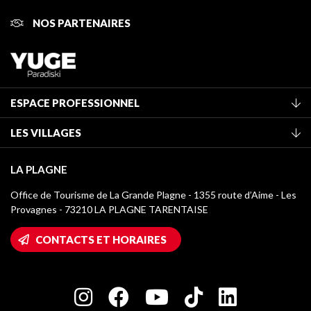
NOS PARTENAIRES
ESPACE PROFESSIONNEL
Adhérer à l'office de tourisme
LES VILLAGES
Classement des meublés
La Plagne Vallée
Taxe de séjour
LA PLAGNE
Montchavin - Les Coches
Médiathèque
Office de Tourisme de La Grande Plagne - 1355 route d’Aime - Les
Champagny-en-Vanoise
Provagnes - 73210 LA PLAGNE TARENTAISE
Logos La Plagne
Montalbert
Accès Wifi
CONTACTS ET HORAIRES
Plagne 1800
Maison des Propriétaires
Plagne Bellecôte
Salle de presse
Plagne Centre
Charte des Acteurs Engagés
Plagne Soleil